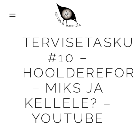
TERVISETASKU
#10 –
HOOLDEREFO
– MIKS JA
KELLELE? –
YOUTUBE